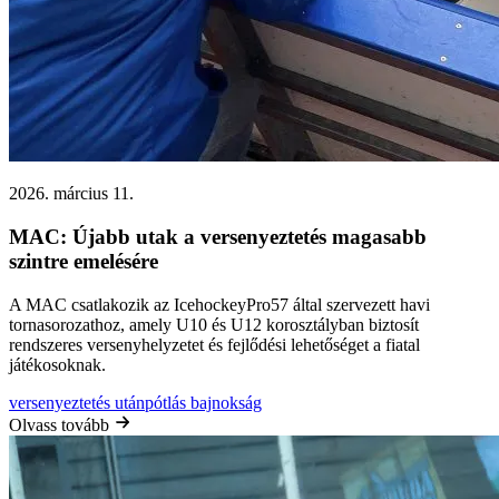
2026. március 11.
MAC: Újabb utak a versenyeztetés magasabb
szintre emelésére
A MAC csatlakozik az IcehockeyPro57 által szervezett havi
tornasorozathoz, amely U10 és U12 korosztályban biztosít
rendszeres versenyhelyzetet és fejlődési lehetőséget a fiatal
játékosoknak.
versenyeztetés
utánpótlás
bajnokság
Olvass tovább