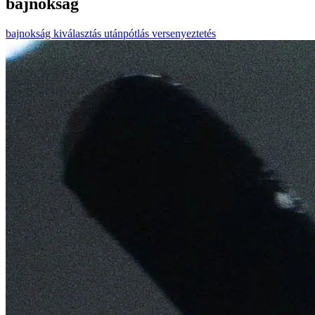
bajnokság
bajnokság
kiválasztás
utánpótlás
versenyeztetés