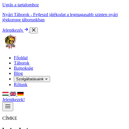
Ugrás a tartalomhoz
Nyári Táborok - Fejleszd játékodat a legmagasabb szinten nyári
jégkorong táborunkban
Jelentkezés
Főoldal
Táborok
Bajnokság
Blog
Szolgáltatásaink
Rólunk
Jelentkezek!
CÍMKE