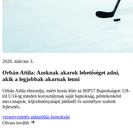
2026. március 3.
Orbán Attila: Azoknak akarok lehetőséget adni,
akik a legjobbak akarnak lenni
Orbán Attila elmondja, miért hozta létre az IHP57 Bajnokságot: U8-
tól U14-ig minden korosztálynak saját bajnokság, péntekenként
meccsnapok, teljesítményalapú játékidő és személyre szabott
fejlesztés.
versenyeztetés
utánpótlás
bajnokság
Olvass tovább