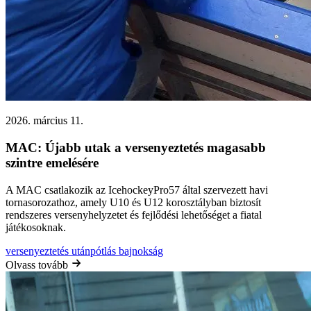
2026. március 11.
MAC: Újabb utak a versenyeztetés magasabb
szintre emelésére
A MAC csatlakozik az IcehockeyPro57 által szervezett havi
tornasorozathoz, amely U10 és U12 korosztályban biztosít
rendszeres versenyhelyzetet és fejlődési lehetőséget a fiatal
játékosoknak.
versenyeztetés
utánpótlás
bajnokság
Olvass tovább