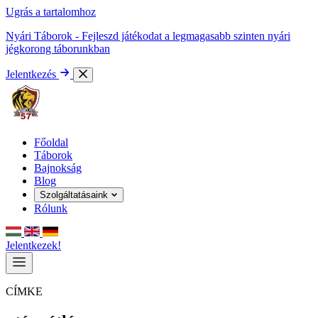
Ugrás a tartalomhoz
Nyári Táborok - Fejleszd játékodat a legmagasabb szinten nyári
jégkorong táborunkban
Jelentkezés
Főoldal
Táborok
Bajnokság
Blog
Szolgáltatásaink
Rólunk
Jelentkezek!
CÍMKE