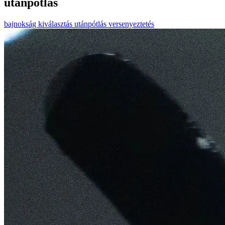
utánpótlás
bajnokság
kiválasztás
utánpótlás
versenyeztetés