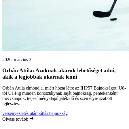
2026. március 3.
Orbán Attila: Azoknak akarok lehetőséget adni,
akik a legjobbak akarnak lenni
Orbán Attila elmondja, miért hozta létre az IHP57 Bajnokságot: U8-
tól U14-ig minden korosztálynak saját bajnokság, péntekenként
meccsnapok, teljesítményalapú játékidő és személyre szabott
fejlesztés.
versenyeztetés
utánpótlás
bajnokság
Olvass tovább