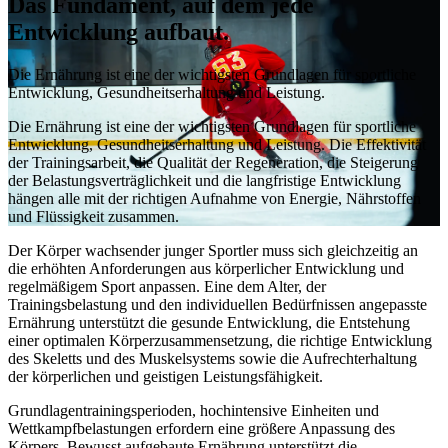
Das Fundament, auf dem jede
Entwicklung aufbaut.
Die Ernährung ist eine der wichtigsten Grundlagen für sportliche
Entwicklung, Gesundheitserhaltung und Leistung.
Die Ernährung ist eine der wichtigsten Grundlagen für sportliche
Entwicklung, Gesundheitserhaltung und Leistung. Die Effektivität
der Trainingsarbeit, die Qualität der Regeneration, die Steigerung
der Belastungsverträglichkeit und die langfristige Entwicklung
hängen alle mit der richtigen Aufnahme von Energie, Nährstoffen
und Flüssigkeit zusammen.
Der Körper wachsender junger Sportler muss sich gleichzeitig an
die erhöhten Anforderungen aus körperlicher Entwicklung und
regelmäßigem Sport anpassen. Eine dem Alter, der
Trainingsbelastung und den individuellen Bedürfnissen angepasste
Ernährung unterstützt die gesunde Entwicklung, die Entstehung
einer optimalen Körperzusammensetzung, die richtige Entwicklung
des Skeletts und des Muskelsystems sowie die Aufrechterhaltung
der körperlichen und geistigen Leistungsfähigkeit.
Grundlagentrainingsperioden, hochintensive Einheiten und
Wettkampfbelastungen erfordern eine größere Anpassung des
Körpers. Bewusst aufgebaute Ernährung unterstützt die